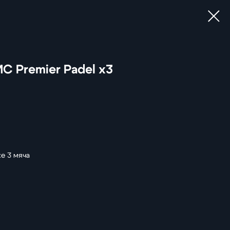
C Premier Padel х3
ке 3 мяча